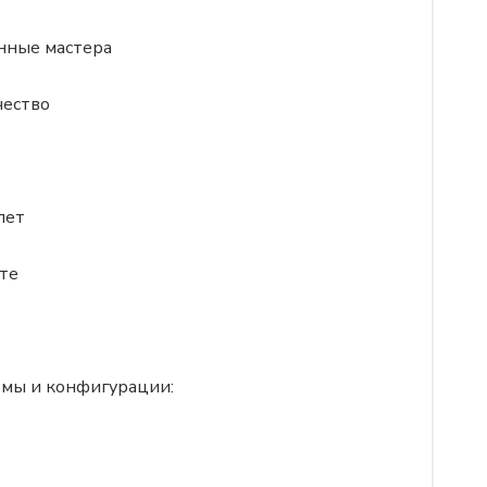
нные мастера
чество
лет
те
рмы и конфигурации: