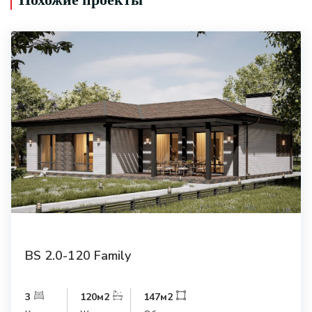
BS 2.0-120 Family
3
120
м2
147
м2