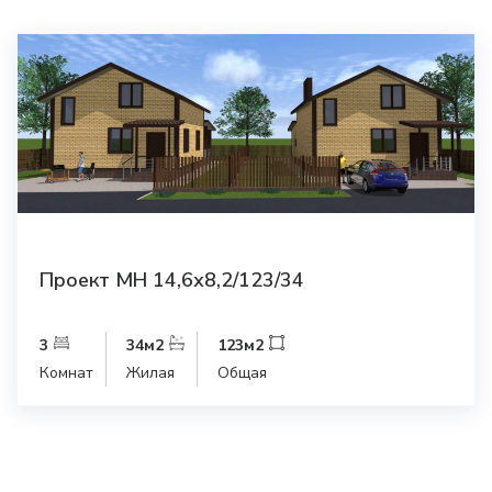
Проект МН 14,6х8,2/123/34
3
34
м2
123
м2
Комнат
Жилая
Общая