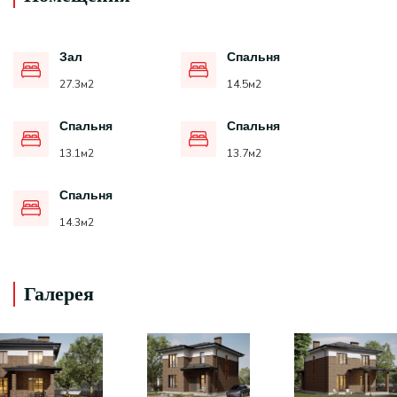
Зал
Спальня
27.3
м2
14.5
м2
Спальня
Спальня
13.1
м2
13.7
м2
Спальня
14.3
м2
Галерея