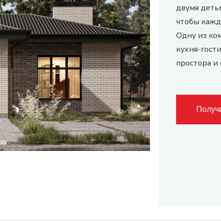
двумя деть
чтобы кажд
Одну из ко
кухня-гост
простора и
Получ