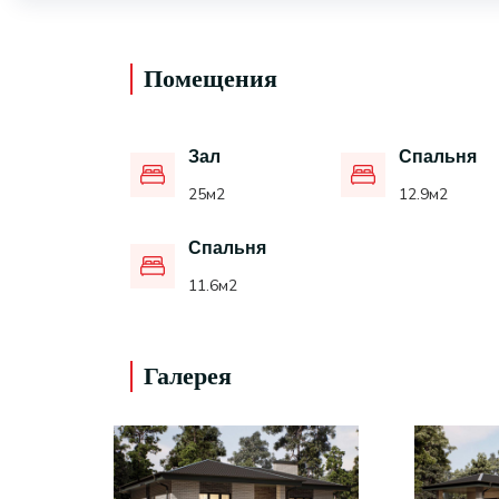
Помещения
Зал
Спальня
25
м2
12.9
м2
Спальня
11.6
м2
Галерея