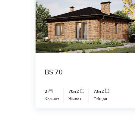
BS 70
2
70
м2
73
м2
Комнат
Жилая
Общая