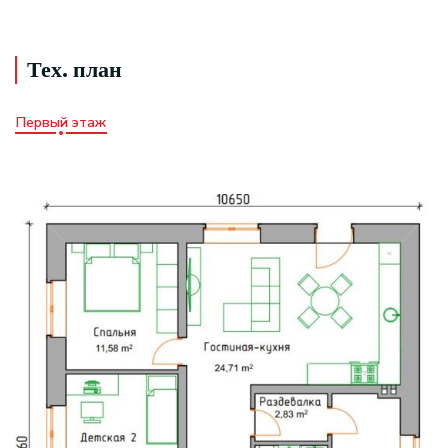
Тех. план
Первый этаж