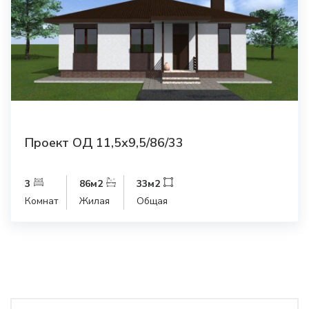
Проект ОД 11,5х9,5/86/33
3
86
м2
33
м2
Комнат
Жилая
Общая