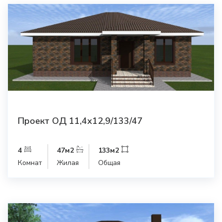
Проект ОД 11,4х12,9/133/47
4
47
м2
133
м2
Комнат
Жилая
Общая